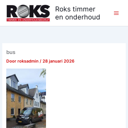
Ga
Roks timmer
naar
en onderhoud
de
inhoud
bus
Door
roksadmin
/
28 januari 2026