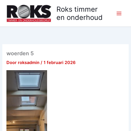
Ga
Roks timmer
naar
en onderhoud
de
inhoud
woerden 5
Door
roksadmin
/
1 februari 2026