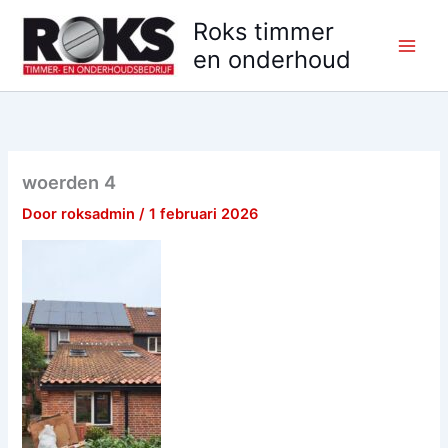
Ga
Roks timmer
naar
en onderhoud
de
inhoud
woerden 4
Door
roksadmin
/
1 februari 2026