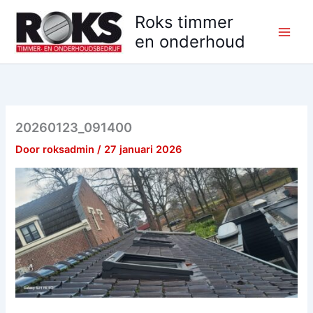
Ga
Roks timmer
naar
en onderhoud
de
inhoud
20260123_091400
Door
roksadmin
/
27 januari 2026