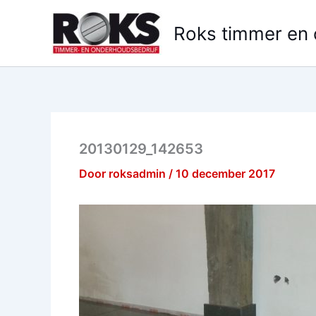
Ga
naar
Roks timmer en
de
inhoud
20130129_142653
Door
roksadmin
/
10 december 2017