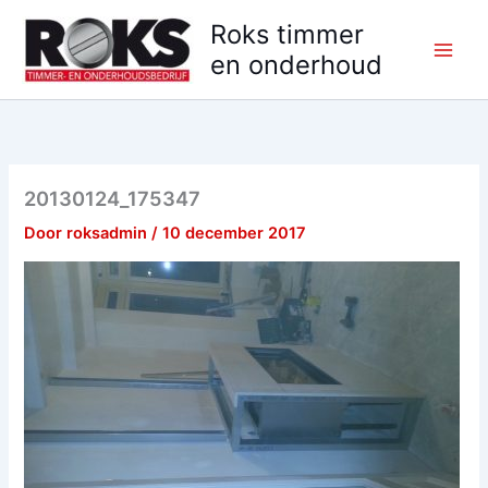
Ga
Roks timmer
naar
en onderhoud
de
inhoud
20130124_175347
Door
roksadmin
/
10 december 2017