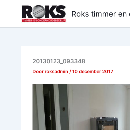
Ga
naar
Roks timmer en
de
inhoud
20130123_093348
Door
roksadmin
/
10 december 2017