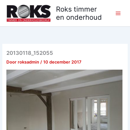
Ga
Roks timmer
naar
en onderhoud
de
inhoud
20130118_152055
Door
roksadmin
/
10 december 2017