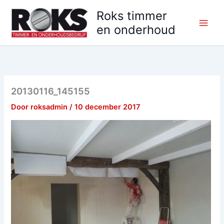
Ga
Roks timmer
naar
en onderhoud
de
inhoud
20130116_145155
Door
roksadmin
/
10 december 2017