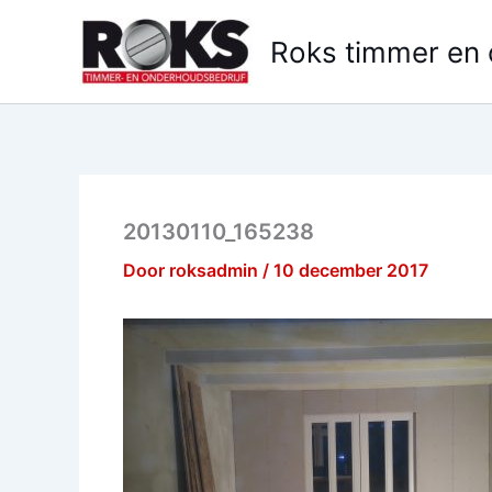
Ga
naar
Roks timmer en
de
inhoud
20130110_165238
Door
roksadmin
/
10 december 2017