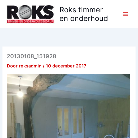
Ga
Roks timmer
naar
en onderhoud
de
inhoud
20130108_151928
Door
roksadmin
/
10 december 2017