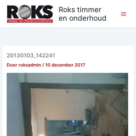
Ga
Roks timmer
naar
en onderhoud
de
inhoud
20130103_142241
Door
roksadmin
/
10 december 2017