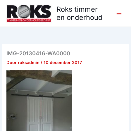
Ga
Roks timmer
naar
en onderhoud
de
inhoud
IMG-20130416-WA0000
Door
roksadmin
/
10 december 2017